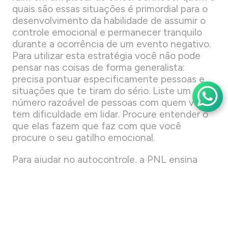
quais são essas situações é primordial para o
desenvolvimento da habilidade de assumir o
controle emocional e permanecer tranquilo
durante a ocorrência de um evento negativo.
Para utilizar esta estratégia você não pode
pensar nas coisas de forma generalista:
precisa pontuar especificamente pessoas e
situações que te tiram do sério. Liste um
número razoável de pessoas com quem você
tem dificuldade em lidar. Procure entender o
que elas fazem que faz com que você
procure o seu gatilho emocional.
Para ajudar no autocontrole, a PNL ensina
flexibilidade. Pessoas Flexíveis são aquelas
que conseguem fazer com que todo
encontro seja produtivo pois estão abertas a
aprender cada vez mais e a entender como as
coisas funcionam. Além disso, aceitam que as