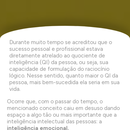
Durante muito tempo se acreditou que o
sucesso pessoal e profissional estava
diretamente atrelado ao quociente de
inteligência (QI) da pessoa, ou seja, sua
capacidade de formulação do raciocínio
lógico. Nesse sentido, quanto maior o QI da
pessoa, mais bem-sucedida ela seria em sua
vida.
Ocorre que, com o passar do tempo, o
mencionado conceito caiu em desuso dando
espaço a algo tão ou mais importante que a
inteligência intelectual das pessoas: a
inteligência emocional.