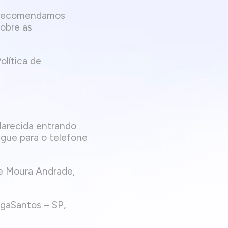
a, recomendamos
obre as
olítica de
clarecida entrando
igue para o telefone
e Moura Andrade,
agaSantos – SP,