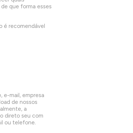
e de que forma esses
ão é recomendável
, e-mail, empresa
load de nossos
ualmente, a
to direto seu com
l ou telefone.