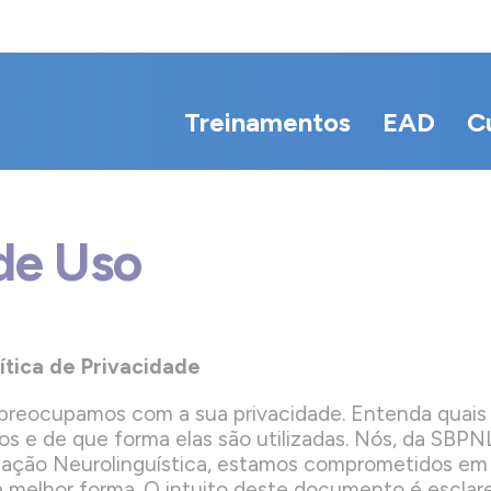
Treinamentos
EAD
C
de Uso
ítica de Privacidade
preocupamos com a sua privacidade. Entenda quais
os e de que forma elas são utilizadas. Nós, da SBP
amação Neurolinguística, estamos comprometidos em
da melhor forma. O intuito deste documento é esclar