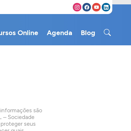
ursos Online
Agenda
Blog
 informações são
NL – Sociedade
 proteger seus
ecer quais