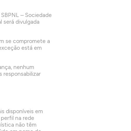
da SBPNL – Sociedade
l será divulgada
bém se compromete a
a exceção está em
rança, nenhum
 responsabilizar
is disponíveis em
perfil na rede
ística não têm