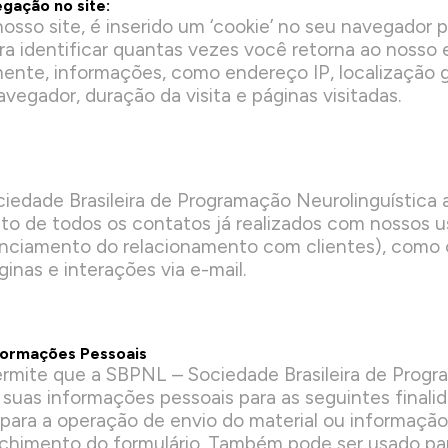
gação no site:
osso site, é inserido um ‘cookie’ no seu navegador 
ra identificar quantas vezes você retorna ao nosso
ente, informações, como endereço IP, localização g
avegador, duração da visita e páginas visitadas.
iedade Brasileira de Programação Neurolinguístic
to de todos os contatos já realizados com nossos u
enciamento do relacionamento com clientes), como
ginas e interações via e-mail.
nformações Pessoais
rmite que a SBPNL – Sociedade Brasileira de Prog
 suas informações pessoais para as seguintes final
o para a operação de envio do material ou informaçã
nchimento do formulário. Também pode ser usado par