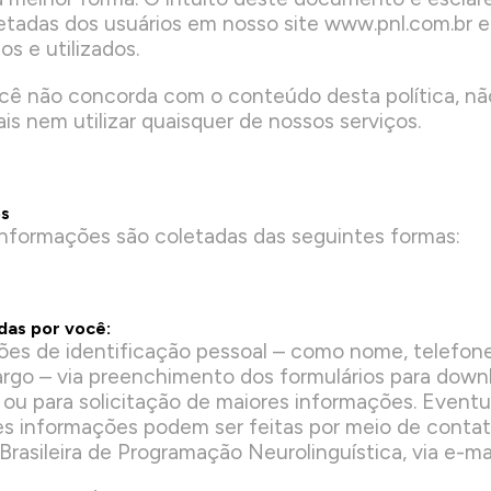
etadas dos usuários em nosso site www.pnl.com.br 
s e utilizados.
cê não concorda com o conteúdo desta política, n
ais nem utilizar quaisquer de nossos serviços.
os
 informações são coletadas das seguintes formas:
das por você:
es de identificação pessoal – como nome, telefone
argo – via preenchimento dos formulários para down
 ou para solicitação de maiores informações. Event
res informações podem ser feitas por meio de conta
asileira de Programação Neurolinguística, via e-mai