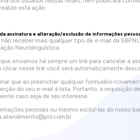
enha dos usuários nessas redes, nem publicará con
realize esta ação.
da assinatura e alteração/exclusão de informações pesso
 não receber mais qualquer tipo de e-mail da SBPN
mação Neurolinguística.
que enviamos há sempre um link para cancelar a ass
Ao clicar nesse link você será automaticamente desca
nar que ao preencher qualquer formulário novament
serção do seu e-mail à lista. Portanto, a requisição
ente caso seja de seu interesse.
nformações pessoais ou mesmo excluí-las do nosso b
ra
atendimento@pnl.com.br
.