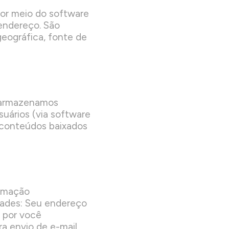
por meio do software
 endereço. São
eográfica, fonte de
a armazenamos
suários (via software
 conteúdos baixados
ramação
idades: Seu endereço
o por você
a envio de e-mail