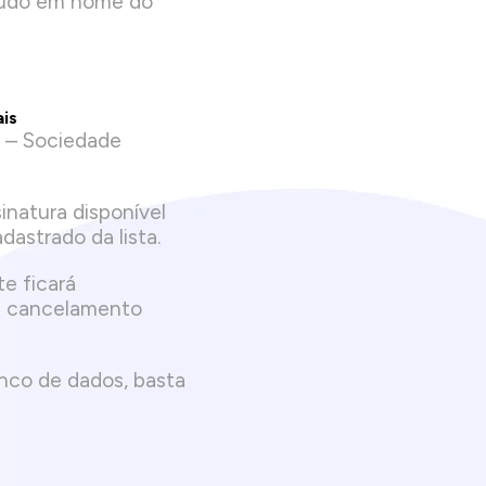
teúdo em nome do
ais
L – Sociedade
inatura disponível
dastrado da lista.
e ficará
 de cancelamento
anco de dados, basta