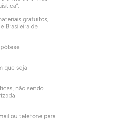
stica”.
teriais gratuitos,
 Brasileira de
ipótese
m que seja
ticas, não sendo
rizada
ail ou telefone para