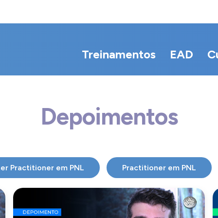
Treinamentos
EAD
C
Depoimentos
er Practitioner em PNL
Practitioner em PNL