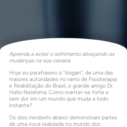
Aprenda a evitar o sofrimento abraçando as
mudanças na sua carreira
Hoje eu parafraseio o “slogan”, de uma das
maiores autoridades no ramo de Fisioterapia
e Reabilitação do Brasil, o grande amigo Dr.
Helio Nisishima. Como manter-se forte e
sem dor em um mundo que muda a todo
instante?
Os dois mindsets abaixo demonstram partes
de uma nova realidade no mundo dos