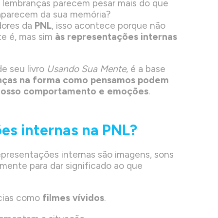
s lembranças parecem pesar mais do que
aparecem da sua memória?
dores da
PNL
, isso acontece porque não
e é, mas sim
às representações internas
de seu livro
Usando Sua Mente
, é a base
nças na forma como pensamos podem
 nosso comportamento e emoções
.
es internas na PNL?
representações internas são imagens, sons
ente para dar significado ao que
cias como
filmes vívidos
.