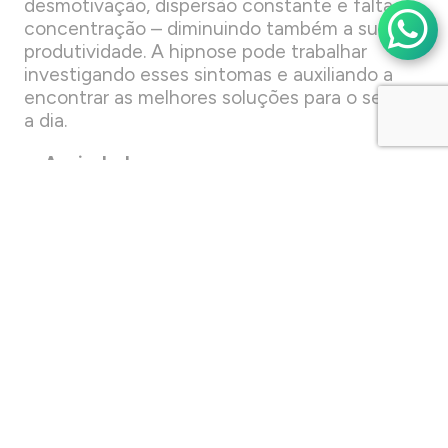
desmotivação, dispersão constante e falta de
concentração – diminuindo também a sua
produtividade. A hipnose pode trabalhar
investigando esses sintomas e auxiliando a
encontrar as melhores soluções para o seu dia
a dia.
Ansiedade
Um dos grandes problemas, que mais têm
afetado as pessoas nos últimos anos, é a
ansiedade. Presente na vida de milhares de
indivíduos em diferentes graus, as pessoas
que sofrem com ansiedade têm dificuldade
para tomar atitudes simples, como sair da
cama, além de ter efeitos físicos
extremamente desconfortáveis, como falta
de ar, batimentos cardíacos acelerados, entre
outros.
A hipnose é uma metodologia que auxilia no