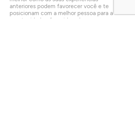
anteriores podem favorecer você e te
posicionam com a melhor pessoa para a
oportunidade oferecida pela empresa.
Aprenda a expor suas experiências e
relacioná-las com o que é buscado pelos
recrutadores, pois o melhor currículo
técnico não garante, necessariamente, seu
sucesso numa entrevista de emprego ou
mesmo no mercado de trabalho.
Proatividade
A entrevista de emprego pode ser uma
oportunidade para você demonstrar
proatividade, uma característica que muitas
empresas valorizam em seu quadro de
funcionários.