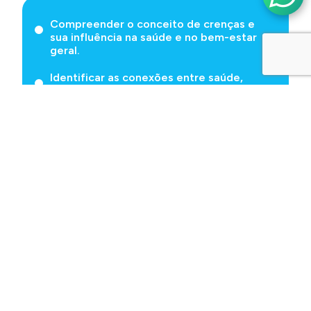
Compreender o conceito de crenças e
sua influência na saúde e no bem-estar
geral.
Identificar as conexões entre saúde,
doença e crenças pessoais.
Reconhecer crenças limitantes que
possam estar afetando negativamente
sua saúde e qualidade de vida.
Explorar técnicas e práticas para
modificar crenças limitantes e ativar as
forças de cura do corpo e da mente.
Aplicar os conhecimentos adquiridos para
fortalecer a saúde integral e promover a
cura de forma consciente e ativa.
Avaliar exemplos de quadros clínicos e a
influência das crenças no processo de
recuperação e manutenção da saúde.